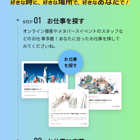
時
場所
あなた
好きな
に、
好きな
で、
好きな
で！
01
お仕事を探す
STEP
オンライン接客やメタバースイベントのスタッフな
どのお仕 事多数！あなたに合ったお仕事を探して
みてくださいね。
お仕事
を探す